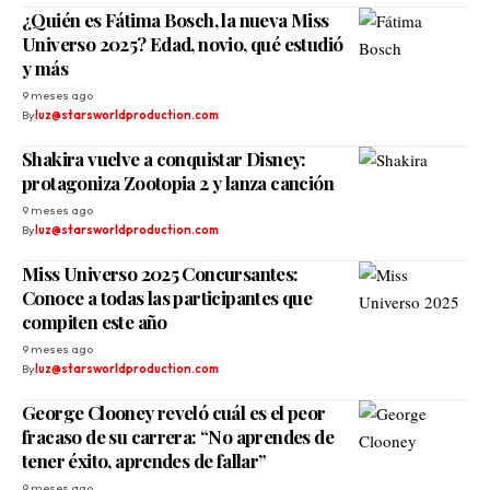
¿Quién es Fátima Bosch, la nueva Miss
Universo 2025? Edad, novio, qué estudió
y más
9 meses ago
By
luz@starsworldproduction.com
Shakira vuelve a conquistar Disney:
protagoniza Zootopia 2 y lanza canción
9 meses ago
By
luz@starsworldproduction.com
Miss Universo 2025 Concursantes:
Conoce a todas las participantes que
compiten este año
9 meses ago
By
luz@starsworldproduction.com
George Clooney reveló cuál es el peor
fracaso de su carrera: “No aprendes de
tener éxito, aprendes de fallar”
9 meses ago