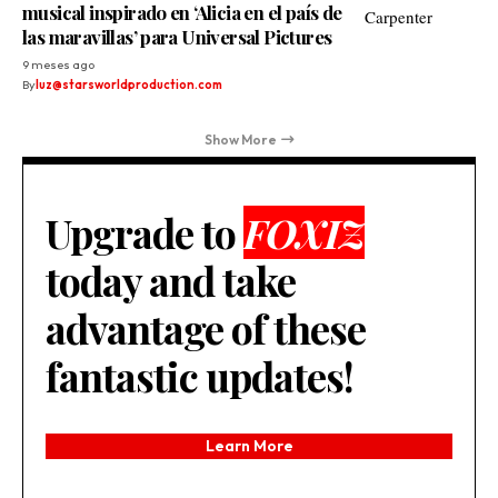
musical inspirado en ‘Alicia en el país de
las maravillas’ para Universal Pictures
9 meses ago
By
luz@starsworldproduction.com
Show More
Upgrade to
FOXIZ
today and take
advantage of these
fantastic updates!
Learn More