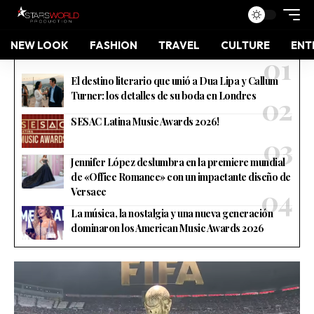
NEW LOOK
FASHION
TRAVEL
CULTURE
ENT
El destino literario que unió a Dua Lipa y Callum
Turner: los detalles de su boda en Londres
SESAC Latina Music Awards 2026!
Jennifer López deslumbra en la premiere mundial
de «Office Romance» con un impactante diseño de
Versace
La música, la nostalgia y una nueva generación
dominaron los American Music Awards 2026