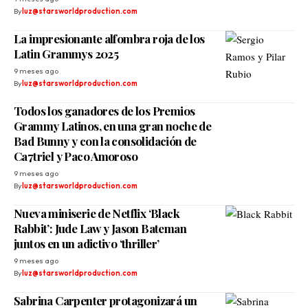
By
luz@starsworldproduction.com
La impresionante alfombra roja de los
Latin Grammys 2025
9 meses ago
By
luz@starsworldproduction.com
Todos los ganadores de los Premios
Grammy Latinos, en una gran noche de
Bad Bunny y con la consolidación de
Ca7triel y Paco Amoroso
9 meses ago
By
luz@starsworldproduction.com
Nueva miniserie de Netflix ‘Black
Rabbit’: Jude Law y Jason Bateman
juntos en un adictivo ‘thriller’
9 meses ago
By
luz@starsworldproduction.com
Sabrina Carpenter protagonizará un