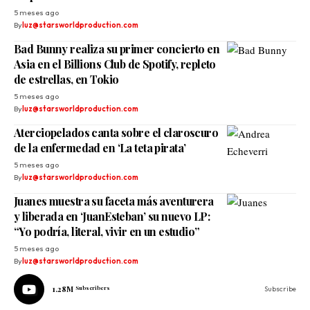
5 meses ago
By
luz@starsworldproduction.com
Bad Bunny realiza su primer concierto en
Asia en el Billions Club de Spotify, repleto
de estrellas, en Tokio
5 meses ago
By
luz@starsworldproduction.com
Aterciopelados canta sobre el claroscuro
de la enfermedad en ‘La teta pirata’
5 meses ago
By
luz@starsworldproduction.com
Juanes muestra su faceta más aventurera
y liberada en ‘JuanEsteban’ su nuevo LP:
“Yo podría, literal, vivir en un estudio”
5 meses ago
By
luz@starsworldproduction.com
1.28M
Subscribers
Subscribe