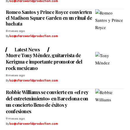
By
luz@starsworldproduction.com
Romeo Santos y Prince Royce convierten
el Madison Square Garden en un ritual de
bachata
8 meses ago
By
luz@starsworldproduction.com
Latest News
Muere Tony Méndez, guitarrista de
Kerigma e importante promotor del
rock mexicano
8 meses ago
By
luz@starsworldproduction.com
Robbie Williams se convierte en «el rey
del entretenimiento» en Barcelona con
un concierto lleno de éxitos y
confesiones
9 meses ago
By
luz@starsworldproduction.com