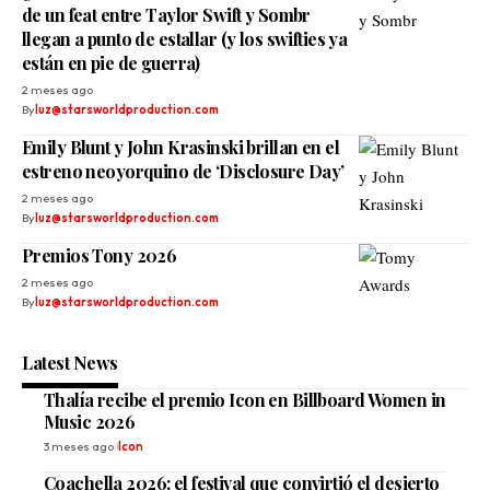
de un feat entre Taylor Swift y Sombr
llegan a punto de estallar (y los swifties ya
están en pie de guerra)
2 meses ago
By
luz@starsworldproduction.com
Emily Blunt y John Krasinski brillan en el
estreno neoyorquino de ‘Disclosure Day’
2 meses ago
By
luz@starsworldproduction.com
Premios Tony 2026
2 meses ago
By
luz@starsworldproduction.com
Latest News
Thalía recibe el premio Icon en Billboard Women in
Music 2026
3 meses ago
Icon
Coachella 2026: el festival que convirtió el desierto